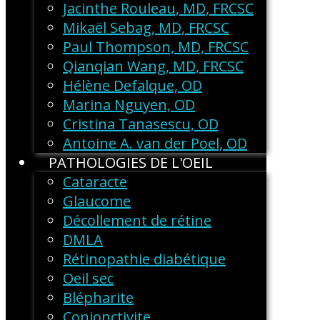
Jacinthe Rouleau, MD, FRCSC
Mikaël Sebag, MD, FRCSC
Paul Thompson, MD, FRCSC
Qianqian Wang, MD, FRCSC
Hélène Defalque, OD
Marina Nguyen, OD
Cristina Tanasescu, OD
Antoine A. van der Poel, OD
PATHOLOGIES DE L'OEIL
Cataracte
Glaucome
Décollement de rétine
DMLA
Rétinopathie diabétique
Oeil sec
Blépharite
Conjonctivite