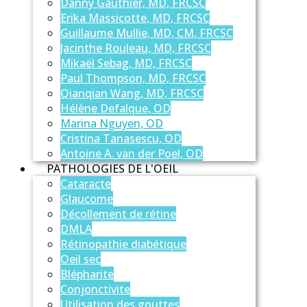
Danny Gauthier, MD, FRCSC
Erika Massicotte, MD, FRCSC
Guillaume Mullie, MD, CM, FRCSC
Jacinthe Rouleau, MD, FRCSC
Mikaël Sebag, MD, FRCSC
Paul Thompson, MD, FRCSC
Qianqian Wang, MD, FRCSC
Hélène Defalque, OD
Marina Nguyen, OD
Cristina Tanasescu, OD
Antoine A. van der Poel, OD
PATHOLOGIES DE L'OEIL
Cataracte
Glaucome
Décollement de rétine
DMLA
Rétinopathie diabétique
Oeil sec
Blépharite
Conjonctivite
Utilisation des gouttes