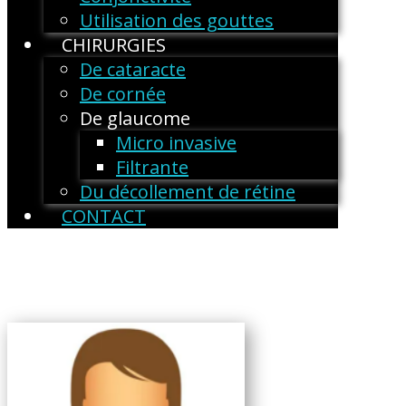
Utilisation des gouttes
CHIRURGIES
De cataracte
De cornée
De glaucome
Micro invasive
Filtrante
Du décollement de rétine
CONTACT