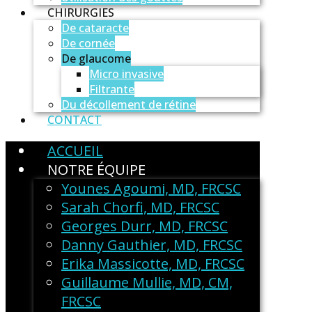
CHIRURGIES
De cataracte
De cornée
De glaucome
Micro invasive
Filtrante
Du décollement de rétine
CONTACT
ACCUEIL
NOTRE ÉQUIPE
Younes Agoumi, MD, FRCSC
Sarah Chorfi, MD, FRCSC
Georges Durr, MD, FRCSC
Danny Gauthier, MD, FRCSC
Erika Massicotte, MD, FRCSC
Guillaume Mullie, MD, CM,
FRCSC